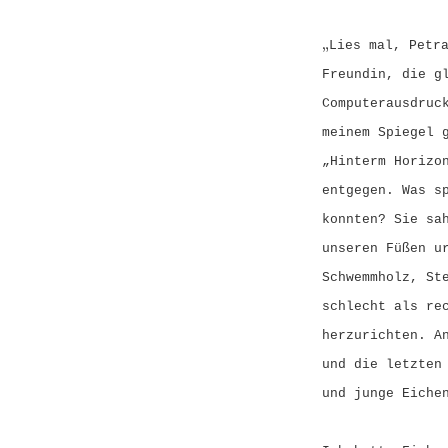
„
Lies mal, Petr
Freundin, die g
Computerausdruc
meinem Spiegel 
„Hinterm Horizo
entgegen. Was s
konnten? Sie sa
unseren Füßen u
Schwemmholz, St
schlecht als re
herzurichten. A
und die letzten
und junge Eiche