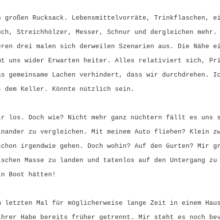
n großen Rucksack. Lebensmittelvorräte, Trinkflaschen, e
uch, Streichhölzer, Messer, Schnur und dergleichen mehr.
eren drei malen sich derweilen Szenarien aus. Die Nähe e
mt uns wider Erwarten heiter. Alles relativiert sich, Pr
as gemeinsame Lachen verhindert, dass wir durchdrehen. I
s dem Keller. Könnte nützlich sein.
ir los. Doch wie? Nicht mehr ganz nüchtern fällt es uns 
inander zu vergleichen. Mit meinem Auto fliehen? Klein z
schon irgendwie gehen. Doch wohin? Auf den Gurten? Mir g
ischen Masse zu landen und tatenlos auf den Untergang zu
in Boot hätten!
m letzten Mal für möglicherweise lange Zeit in einem Hau
ihrer Habe bereits früher getrennt. Mir steht es noch be