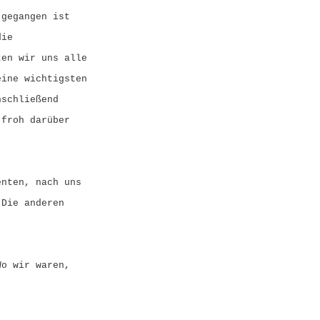
 gegangen ist
die
ten wir uns alle
eine wichtigsten
nschließend
 froh darüber
enten, nach uns
 Die anderen
Wo wir waren,