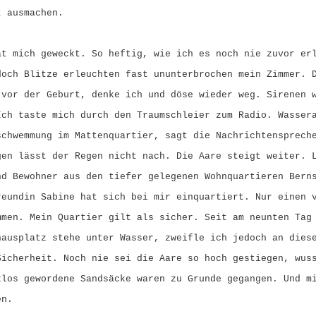
t ausmachen.
at mich geweckt. So heftig, wie ich es noch nie zuvor er
doch Blitze erleuchten fast ununterbrochen mein Zimmer. 
 vor der Geburt, denke ich und döse wieder weg. Sirenen 
Ich taste mich durch den Traumschleier zum Radio. Wasser
schwemmung im Mattenquartier, sagt die Nachrichtensprech
gen lässt der Regen nicht nach. Die Aare steigt weiter. 
nd Bewohner aus den tiefer gelegenen Wohnquartieren Bern
reundin Sabine hat sich bei mir einquartiert. Nur einen 
mmen. Mein Quartier gilt als sicher. Seit am neunten Tag
hausplatz stehe unter Wasser, zweifle ich jedoch an dies
Sicherheit. Noch nie sei die Aare so hoch gestiegen, wus
zlos gewordene Sandsäcke waren zu Grunde gegangen. Und m
en.