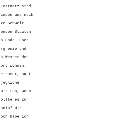
-Festnetz sind
binden uns noch
nze Schweiz
genden Staaten
in Ende. Doch
ergrenze und
as Wasser den
dort wohnen,
ie zuvor, sagt
 jeglicher
 wir tun, wenn
Sollte es zur
 sein? Wir
Noch habe ich