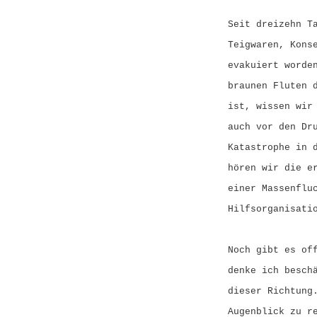
Seit dreizehn T
Teigwaren, Kons
evakuiert worde
braunen Fluten 
ist, wissen wir
auch vor den Dr
Katastrophe in 
hören wir die e
einer Massenflu
Hilfsorganisati
Noch gibt es of
denke ich besch
dieser Richtung
Augenblick zu r