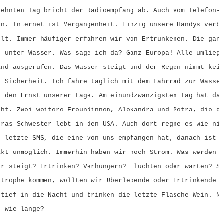
zehnten Tag bricht der Radioempfang ab. Auch vom Telefon
en. Internet ist Vergangenheit. Einzig unsere Handys ver
elt. Immer häufiger erfahren wir von Ertrunkenen. Die ga
d unter Wasser. Was sage ich da? Ganz Europa! Alle umlie
and ausgerufen. Das Wasser steigt und der Regen nimmt ke
n Sicherheit. Ich fahre täglich mit dem Fahrrad zur Wass
h den Ernst unserer Lage. Am einundzwanzigsten Tag hat d
cht. Zwei weitere Freundinnen, Alexandra und Petra, die 
tras Schwester lebt in den USA. Auch dort regne es wie n
e letzte SMS, die eine von uns empfangen hat, danach ist
akt unmöglich. Immerhin haben wir noch Strom. Was werden
er steigt? Ertrinken? Verhungern? Flüchten oder warten? 
strophe kommen, wollten wir Überlebende oder Ertrinkende
 tief in die Nacht und trinken die letzte Flasche Wein. 
h wie lange?