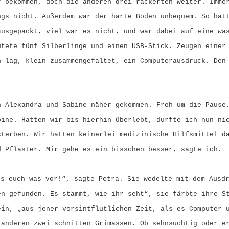
r bekommen, doch die anderen drei rackerten weiter. Imme
ngs nicht. Außerdem war der harte Boden unbequem. So hat
ausgepackt, viel war es nicht, und war dabei auf eine wa
ütete fünf Silberlinge und einen USB-Stick. Zeugen einer
n lag, klein zusammengefaltet, ein Computerausdruck. Den
n Alexandra und Sabine näher gekommen. Froh um die Pause
bine. Hatten wir bis hierhin überlebt, durfte ich nun ni
sterben. Wir hatten keinerlei medizinische Hilfsmittel d
d Pflaster. Mir gehe es ein bisschen besser, sagte ich.
es euch was vor!“, sagte Petra. Sie wedelte mit dem Ausd
en gefunden. Es stammt, wie ihr seht“, sie färbte ihre S
ein, „aus jener vorsintflutlichen Zeit, als es Computer 
 anderen zwei schnitten Grimassen. Ob sehnsüchtig oder e