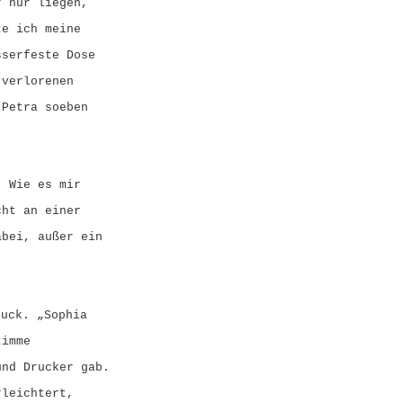
r nur liegen,
te ich meine
sserfeste Dose
 verlorenen
 Petra soeben
. Wie es mir
cht an einer
abei, außer ein
ruck. „Sophia
timme
und Drucker gab.
rleichtert,