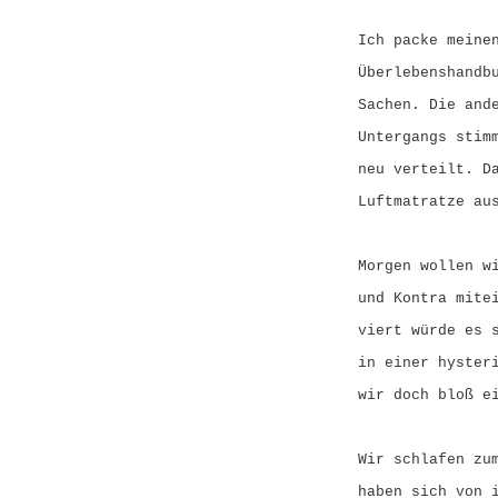
Ich packe meine
Überlebenshandb
Sachen. Die and
Untergangs stim
neu verteilt. D
Luftmatratze au
Morgen wollen w
und Kontra mite
viert würde es 
in einer hyster
wir doch bloß e
Wir schlafen zu
haben sich von 