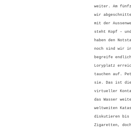
weiter. Am fünf
wir abgeschnitt
mit der Aussenw
steht Kopf – un
haben den Notst
noch sind wir i
begreife endlic
Loryplatz errei
tauchen auf. Pe
sie. Das ist di
virtueller Kont
das Wasser weit
weltweiten Kata
diskutieren bis
Zigaretten, doc