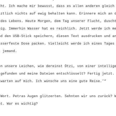
cht. Ich mache mir bewusst, dass es allen anderen gleich
tztlich nichts auf ewig behalten kann. Erinnere mich an 
 des Lebens. Heute Morgen, dem Tag unserer Flucht, dusch
big. Immerhin Wasser hat es reichlich. Jetzt werde ich m
nd den USB-Stick speichern, diesen Text ausdrucken und a
asserfeste Dose packen. Vielleicht werde ich eines Tages
t jemand.
en unsere Leichen, wie dereinst Ötzi, von einer intellig
 gefunden und meine Dateien entschlüsselt? Fertig jetzt.
 warten auf mich. Ich wünsche uns eine gute Reise.’“
 Wort. Petras Augen glitzerten. Sehnten wir uns zurück? 
ht. War es wichtig?