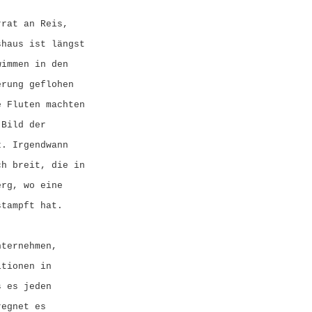
rrat an Reis,
shaus ist längst
wimmen in den
erung geflohen
e Fluten machten
 Bild der
z. Irgendwann
ch breit, die in
erg, wo eine
stampft hat.
nternehmen,
itionen in
s es jeden
regnet es