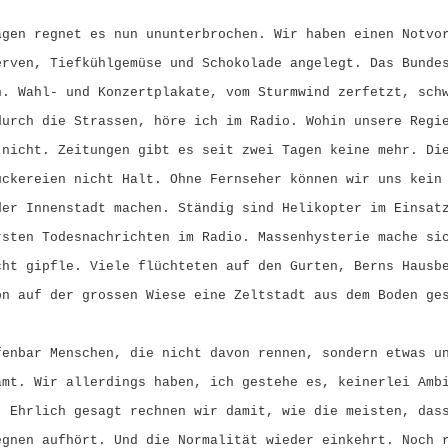
agen regnet es nun ununterbrochen. Wir haben einen Notvo
erven, Tiefkühlgemüse und Schokolade angelegt. Das Bunde
n. Wahl- und Konzertplakate, vom Sturmwind zerfetzt, sch
durch die Strassen, höre ich im Radio. Wohin unsere Regi
 nicht. Zeitungen gibt es seit zwei Tagen keine mehr. Di
uckereien nicht Halt. Ohne Fernseher können wir uns kein
der Innenstadt machen. Ständig sind Helikopter im Einsat
rsten Todesnachrichten im Radio. Massenhysterie mache si
cht gipfle. Viele flüchteten auf den Gurten, Berns Hausb
on auf der grossen Wiese eine Zeltstadt aus dem Boden ge
fenbar Menschen, die nicht davon rennen, sondern etwas u
ämt. Wir allerdings haben, ich gestehe es, keinerlei Amb
. Ehrlich gesagt rechnen wir damit, wie die meisten, das
egnen aufhört. Und die Normalität wieder einkehrt. Noch 