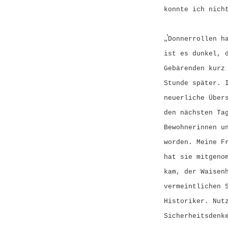
konnte ich nich
„’
Donnerrollen h
ist es dunkel, 
Gebärenden kurz
Stunde später. 
neuerliche Über
den nächsten Ta
Bewohnerinnen u
worden. Meine F
hat sie mitgeno
kam, der Waisen
vermeintlichen 
Historiker. Nut
Sicherheitsdenk