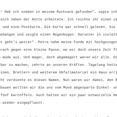
a! Hab ich soeben in meinem Rucksack gefunden“, sagte ic
leich neben der Hütte arbeitete. Ich reichte ihr einen z
k und eine Postkarte. Die Karte war schnell gelesen. Sie
gehangen und zeigte einen Regenbogen. Darunter in violet
nt geht’s weiter“. Petra nahm meine Funde mit hochgezoge
prach gegen eine kleine Pause, wo wir doch unsere Zeit f
h müde aus. Und mager, doch abgemagert waren wir alle. D
rbar zu machen, zehrte an unseren Kräften. Tagelang hatt
einen, Brettern und weiterem Abfallmaterial ein Haus err
cht verdiente es diesen Namen. Nun waren wir dabei, den 
nbauen wollten wir die uns vom Mund abgesparte Dinkel- u
 fünf Kartoffeln. Auch hatten wir ein paar entwurzelte H
n wieder eingepflanzt.