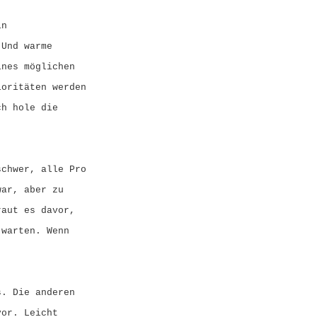
in
 Und warme
ines möglichen
ioritäten werden
ch hole die
schwer, alle Pro
war, aber zu
raut es davor,
 warten. Wenn
s. Die anderen
vor. Leicht