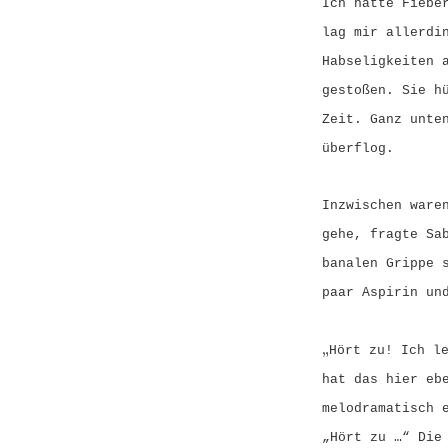
Ich hatte Fiebe
lag mir allerdi
Habseligkeiten 
gestoßen. Sie h
Zeit. Ganz unte
überflog.
Inzwischen ware
gehe, fragte Sa
banalen Grippe 
paar Aspirin un
„
Hört zu! Ich l
hat das hier eb
melodramatisch 
„Hört zu …“ Die