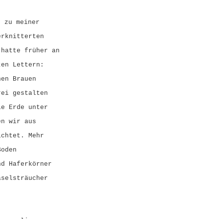
h zu meiner
erknitterten
 hatte früher an
ten Lettern:
nen Brauen
rei gestalten
ie Erde unter
en wir aus
ichtet. Mehr
Boden
nd Haferkörner
aselsträucher