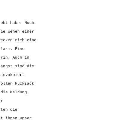
lebt habe. Noch
Die Wehen einer
wecken mich eine
alarm. Eine
erin. Auch in
Längst sind die
s evakuiert
vollen Rucksack
 die Meldung
er
sten die
it ihnen unser