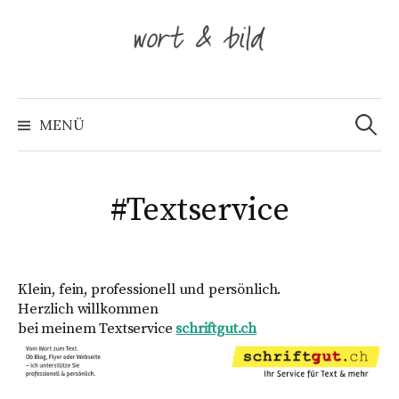
Springe
zum
Inhalt
Suche
nach:
MENÜ
#Textservice
Klein, fein, professionell und persönlich.
Herzlich willkommen
bei meinem Textservice
schriftgut.ch