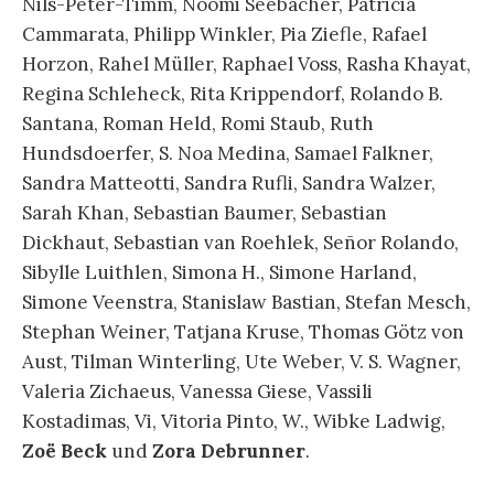
Nils-Peter-Timm, Noomi Seebacher, Patricia
Cammarata, Philipp Winkler, Pia Ziefle, Rafael
Horzon, Rahel Müller, Raphael Voss, Rasha Khayat,
Regina Schleheck, Rita Krippendorf, Rolando B.
Santana, Roman Held, Romi Staub, Ruth
Hundsdoerfer, S. Noa Medina, Samael Falkner,
Sandra Matteotti, Sandra Rufli, Sandra Walzer,
Sarah Khan, Sebastian Baumer, Sebastian
Dickhaut, Sebastian van Roehlek, Señor Rolando,
Sibylle Luithlen, Simona H., Simone Harland,
Simone Veenstra, Stanislaw Bastian, Stefan Mesch,
Stephan Weiner, Tatjana Kruse, Thomas Götz von
Aust, Tilman Winterling, Ute Weber, V. S. Wagner,
Valeria Zichaeus, Vanessa Giese, Vassili
Kostadimas, Vi, Vitoria Pinto, W., Wibke Ladwig,
Zoë Beck
und
Zora Debrunner
.