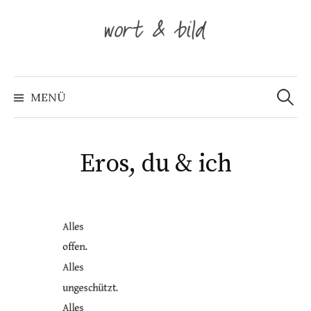
Springe
zum
Inhalt
Suche
nach:
MENÜ
Eros, du & ich